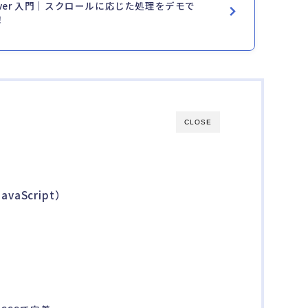
Observer 入門｜スクロールに応じた処理をデモで
！
CLOSE
avaScript）